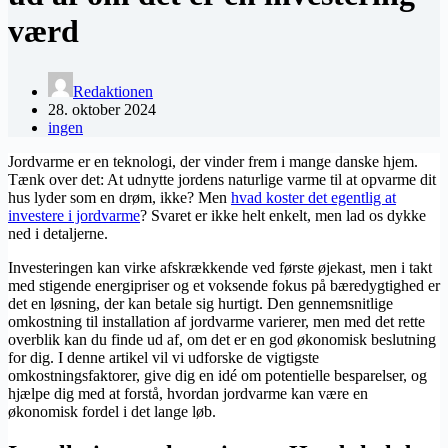
værd
Redaktionen
28. oktober 2024
ingen
Jordvarme er en teknologi, der vinder frem i mange danske hjem.
Tænk over det: At udnytte jordens naturlige varme til at opvarme dit
hus lyder som en drøm, ikke? Men
hvad koster det egentlig at
investere i jordvarme
? Svaret er ikke helt enkelt, men lad os dykke
ned i detaljerne.
Investeringen kan virke afskrækkende ved første øjekast, men i takt
med stigende energipriser og et voksende fokus på bæredygtighed er
det en løsning, der kan betale sig hurtigt. Den gennemsnitlige
omkostning til installation af jordvarme varierer, men med det rette
overblik kan du finde ud af, om det er en god økonomisk beslutning
for dig. I denne artikel vil vi udforske de vigtigste
omkostningsfaktorer, give dig en idé om potentielle besparelser, og
hjælpe dig med at forstå, hvordan jordvarme kan være en
økonomisk fordel i det lange løb.