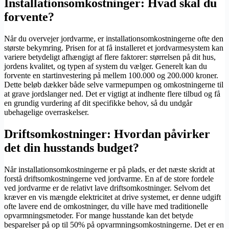
Installationsomkostninger: Hvad skal du
forvente?
Når du overvejer jordvarme, er installationsomkostningerne ofte den
største bekymring. Prisen for at få installeret et jordvarmesystem kan
variere betydeligt afhængigt af flere faktorer: størrelsen på dit hus,
jordens kvalitet, og typen af system du vælger. Generelt kan du
forvente en startinvestering på mellem 100.000 og 200.000 kroner.
Dette beløb dækker både selve varmepumpen og omkostningerne til
at grave jordslanger ned. Det er vigtigt at indhente flere tilbud og få
en grundig vurdering af dit specifikke behov, så du undgår
ubehagelige overraskelser.
Driftsomkostninger: Hvordan påvirker
det din husstands budget?
Når installationsomkostningerne er på plads, er det næste skridt at
forstå driftsomkostningerne ved jordvarme. En af de store fordele
ved jordvarme er de relativt lave driftsomkostninger. Selvom det
kræver en vis mængde elektricitet at drive systemet, er denne udgift
ofte lavere end de omkostninger, du ville have med traditionelle
opvarmningsmetoder. For mange husstande kan det betyde
besparelser på op til 50% på opvarmningsomkostningerne. Det er en