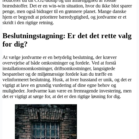
reducerer du dit CO2-udslip og din afhængighed af fossile
brændstoffer. Det er en win-win situation, hvor du ikke blot sparer
penge, men også bidrager til en grønnere planet. Mange danske
hjem er begyndt at prioritere bæredygtighed, og jordvarme er et
skridt i den rigtige retning.
Beslutningstagning: Er det det rette valg
for dig?
At vælge jordvarme er en betydelig beslutning, der kræver
overvejelse af både omkostninger og fordele. Ved at forstå
installationsomkostninger, driftsomkostninger, langsigtede
besparelser og de miljømæssige fordele kan du træffe en
velinformeret beslutning. Husk, at hver husstand er unik, og det er
vigtigt at lave en grundig vurdering af dine egne behov og
muligheder. Jordvarme kan være en fremragende investering, men
det er vigtigt at sørge for, at det er den rigtige løsning for dig.