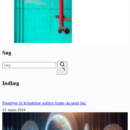
Søg
Ingen
resultater
Indlæg
Paraplyer til kvindelige golfere finder du nemt her.
15. marts 2024