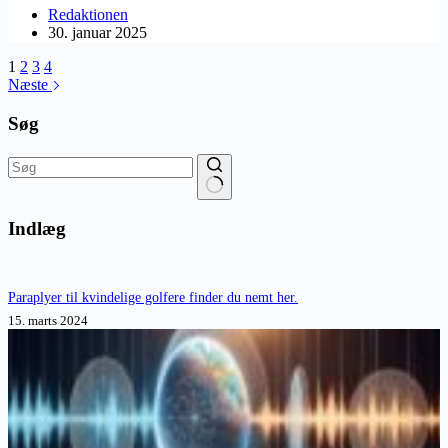
Redaktionen
30. januar 2025
1
2
3
4
Næste
Søg
Ingen
resultater
Indlæg
Paraplyer til kvindelige golfere finder du nemt her.
15. marts 2024