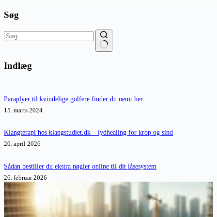
Søg
Ingen
resultater
Indlæg
Paraplyer til kvindelige golfere finder du nemt her.
15. marts 2024
Klangterapi hos klangstudiet.dk – lydhealing for krop og sind
20. april 2026
Sådan bestiller du ekstra nøgler online til dit låsesystem
26. februar 2026