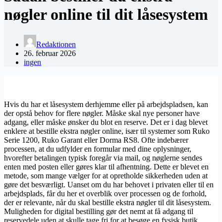
nøgler online til dit låsesystem
Redaktionen
26. februar 2026
ingen
Hvis du har et låsesystem derhjemme eller på arbejdspladsen, kan
der opstå behov for flere nøgler. Måske skal nye personer have
adgang, eller måske ønsker du blot en reserve. Det er i dag blevet
enklere at bestille ekstra nøgler online, især til systemer som Ruko
Serie 1200, Ruko Garant eller Dorma RS8. Ofte indebærer
processen, at du udfylder en formular med dine oplysninger,
hvorefter betalingen typisk foregår via mail, og nøglerne sendes
enten med posten eller gøres klar til afhentning. Dette er blevet en
metode, som mange vælger for at opretholde sikkerheden uden at
gøre det besværligt. Uanset om du har behovet i privaten eller til en
arbejdsplads, får du her et overblik over processen og de forhold,
der er relevante, når du skal bestille ekstra nøgler til dit låsesystem.
Muligheden for digital bestilling gør det nemt at få adgang til
reservedele uden at skulle tage fri for at besøge en fysisk butik.