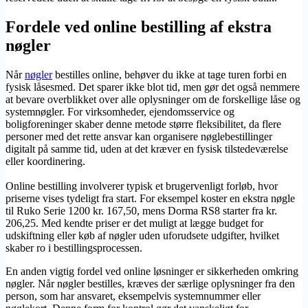
Fordele ved online bestilling af ekstra
nøgler
Når
nøgler
bestilles online, behøver du ikke at tage turen forbi en
fysisk låsesmed. Det sparer ikke blot tid, men gør det også nemmere
at bevare overblikket over alle oplysninger om de forskellige låse og
systemnøgler. For virksomheder, ejendomsservice og
boligforeninger skaber denne metode større fleksibilitet, da flere
personer med det rette ansvar kan organisere nøglebestillinger
digitalt på samme tid, uden at det kræver en fysisk tilstedeværelse
eller koordinering.
Online bestilling involverer typisk et brugervenligt forløb, hvor
priserne vises tydeligt fra start. For eksempel koster en ekstra nøgle
til Ruko Serie 1200 kr. 167,50, mens Dorma RS8 starter fra kr.
206,25. Med kendte priser er det muligt at lægge budget for
udskiftning eller køb af nøgler uden uforudsete udgifter, hvilket
skaber ro i bestillingsprocessen.
En anden vigtig fordel ved online løsninger er sikkerheden omkring
nøgler. Når nøgler bestilles, kræves der særlige oplysninger fra den
person, som har ansvaret, eksempelvis systemnummer eller