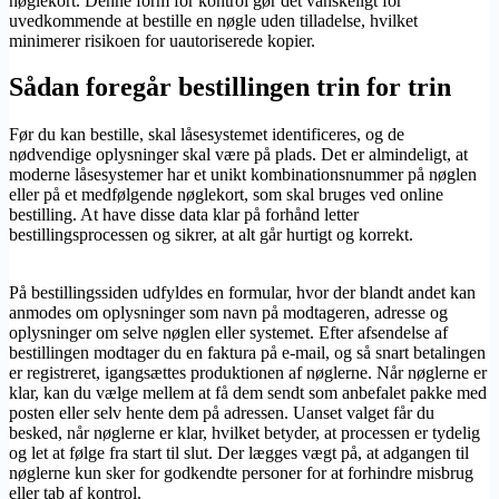
nøglekort. Denne form for kontrol gør det vanskeligt for
uvedkommende at bestille en nøgle uden tilladelse, hvilket
minimerer risikoen for uautoriserede kopier.
Sådan foregår bestillingen trin for trin
Før du kan bestille, skal låsesystemet identificeres, og de
nødvendige oplysninger skal være på plads. Det er almindeligt, at
moderne låsesystemer har et unikt kombinationsnummer på nøglen
eller på et medfølgende nøglekort, som skal bruges ved online
bestilling. At have disse data klar på forhånd letter
bestillingsprocessen og sikrer, at alt går hurtigt og korrekt.
På bestillingssiden udfyldes en formular, hvor der blandt andet kan
anmodes om oplysninger som navn på modtageren, adresse og
oplysninger om selve nøglen eller systemet. Efter afsendelse af
bestillingen modtager du en faktura på e-mail, og så snart betalingen
er registreret, igangsættes produktionen af nøglerne. Når nøglerne er
klar, kan du vælge mellem at få dem sendt som anbefalet pakke med
posten eller selv hente dem på adressen. Uanset valget får du
besked, når nøglerne er klar, hvilket betyder, at processen er tydelig
og let at følge fra start til slut. Der lægges vægt på, at adgangen til
nøglerne kun sker for godkendte personer for at forhindre misbrug
eller tab af kontrol.