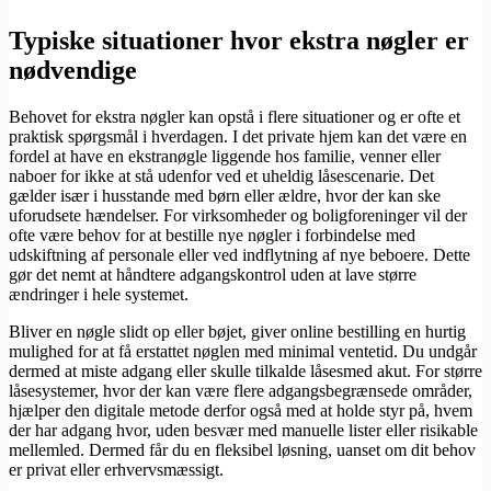
Typiske situationer hvor ekstra nøgler er
nødvendige
Behovet for ekstra nøgler kan opstå i flere situationer og er ofte et
praktisk spørgsmål i hverdagen. I det private hjem kan det være en
fordel at have en ekstranøgle liggende hos familie, venner eller
naboer for ikke at stå udenfor ved et uheldig låsescenarie. Det
gælder især i husstande med børn eller ældre, hvor der kan ske
uforudsete hændelser. For virksomheder og boligforeninger vil der
ofte være behov for at bestille nye nøgler i forbindelse med
udskiftning af personale eller ved indflytning af nye beboere. Dette
gør det nemt at håndtere adgangskontrol uden at lave større
ændringer i hele systemet.
Bliver en nøgle slidt op eller bøjet, giver online bestilling en hurtig
mulighed for at få erstattet nøglen med minimal ventetid. Du undgår
dermed at miste adgang eller skulle tilkalde låsesmed akut. For større
låsesystemer, hvor der kan være flere adgangsbegrænsede områder,
hjælper den digitale metode derfor også med at holde styr på, hvem
der har adgang hvor, uden besvær med manuelle lister eller risikable
mellemled. Dermed får du en fleksibel løsning, uanset om dit behov
er privat eller erhvervsmæssigt.